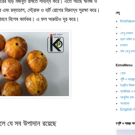
ীরের
হাড়
মজবুত
রাখতে
সাহায্য
করে।
এতে
আছে
খনিজ
ও
ে
এবং
রক্তচাপ
,
স্ট্রোক
ও
হার্ট
রোগের
বিরুদ্ধে
সুরক্ষা
করে।
মেনু
শমনে
বিশেষ
কার্যকর।
এ
ফল
অরুচিও
দূর
করে।
Kriship
.
মেনু চলমান
ড্রপ ডাউন চ
চলমান
সাব মেনু চল
ExtraMenu
হোম
পুষ্টি ও স্বাস্থ্য
দৈনন্দিন বিজ্ঞা
ক্যারিয়ার ও 
আধুনিক চাষ 
অন্যান্য
English 
লে
যে
সব
উপাদান
রয়েছে
#পুষ্টি ও স্বাস্থ্য বার্