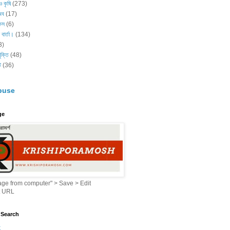
ও কৃষি
(273)
জব
(17)
িকস
(6)
্য বার্তা।
(134)
3)
ুক্তি
(48)
ট
(36)
buse
ge
ge from computer" > Save > Edit
t URL
 Search
k