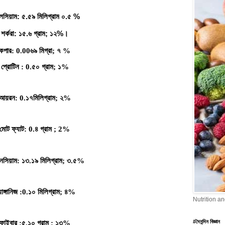
লসিয়াম
:
৫
.
৫৯
মিলিগ্রাম
০
.
৫
%
শর্করা
:
১৫
.
৬
গ্রাম
;
১২
%
।
কপার
: 0.00
৬৯
মিগ্রা
;
৭
%
প্রোটিন
: 0.
৫০
গ্রাম
;
১
%
আয়রন
: 0.
১৭মিলিগ্রাম
;
২
%
মোট
ফ্যাট
: 0.
৪
গ্রাম
; 2%
েসিয়াম
:
১৩
.
১৯
মিলিগ্রাম
;
৩
.
৫
%
যাঙ্গানিজ
:0.
১০
মিলিগ্রাম
;
৪
%
Nutrition a
#দৈনন্দিন বিজ্ঞান
ফাইবার
:
৫
.
১০
গ্রাম
;
১৩
%