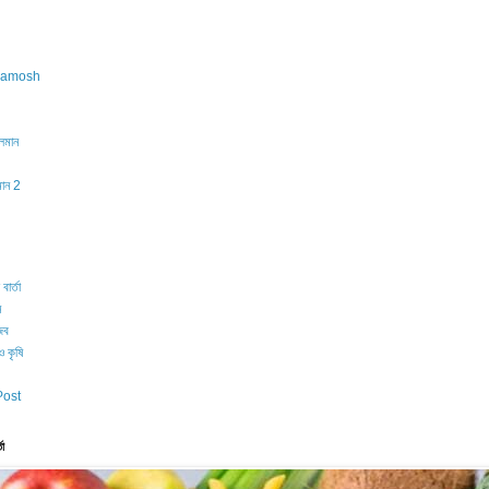
oramosh
লমান
মান 2
 বার্তা
ন
জব
ও কৃষি
Post
তা