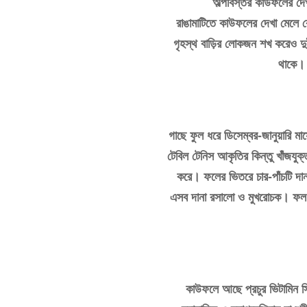
অল্পবিস্তর
কাউফলের
দে
রাঙামাটিতে
কাউফলের
দেখা
মেলে
ব
গৃহস্থ
বাড়ির
লোকজন
শখ
করেও
দ
থাকে।
গাছে
ফুল
ধরে
ডিসেম্বর
-
জানুয়ারি
মা
টেবিল
টেনিস
আকৃতির
কিন্তু
খাঁজযুক
করে।
ফলের
ভিতরে
চার
-
পাঁচটি
দান
এসব
দানা
রসালো
ও
মুখরোচক।
ফল
কাউফলে
আছে
প্রচুর
ভিটামিন
স