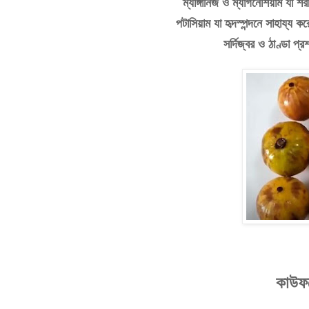
ম্যাঙ্গানিজ
ও
ম্যাগনেশিয়াম
যা
শর
পটাসিয়াম
যা
হৃদস্পন্দনে
সাহায্য
কর
সর্দিজ্বর
ও
ঠাণ্ডা
প্র
কাউফ