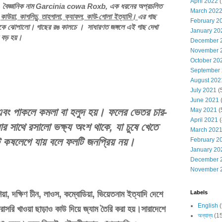
April 2022
(
,
বৈজ্ঞানিক
নাম
Garcinia cowa Roxb,
এক
ধরনের
অপ্রচলিত
March 202
-
কাউয়া
,
কাগলিচু
,
তাহগালা
,
ক্যাফল
,
কাউ
-
গোলা
ইত্যাদি।
এর
গাছ
February 2
কে
ঝোপালো।
গাছের
রঙ
কালচে
।
সাধারণত
জঙ্গলে
এই
গাছ
দেখা
January 20
বড়
হয়।
December 
November 
October 20
September
August 202
July 2021
(
June 2021
(
এবং
পাকলে
কমলা
বা
হলুদ
হয়।
ফলের
ভেতর
চার
-
May 2021
(
April 2021
(
ার
সাথে
রসালো
ভক্ষ্য
অংশ
থাকে
,
যা
চুষে
খেতে
March 202
কষলেগে
যায়
বলে
ফলটি
জনপ্রিয়
নয়।
February 2
January 20
December 
November 
Labels
য়া
,
দক্ষিণ
চীন
,
লাওস
,
কম্বোডিয়া
,
ভিয়েতনাম
ইত্যাদি
দেশে
English
(
রাসরি
খাওয়া
ছাড়াও
কাউ
দিয়ে
জ্যাম
তৈরি
করা
হয়।সারাদেশে
অন্যান্য
(1