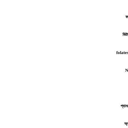
ফ
ভিট
folate
N
প্যা
অ্