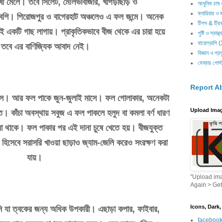
খা
মেলে।
তবে
সিলেট
,
মৌলভীবাজার
,
খাগড়াছড়ি
ও
আধুনিক চাষ 
ক্যারিয়ার ও 
েশি।
পিরোজপুর
ও
বাগেরহাট
অঞ্চলেও
এ
ফল
জন্মে।
অনেক
টিপস & ট্র
ুই
একটি
গাছ
লাগায়।
প্রাকৃতিকভাবে
বীজ
থেকে
এর
চারা
হয়ে
পুষ্টি ও স্বাস্থ
বায়োগ্রাপি
(
তবে
এর
বাণিজ্যিক
আবাদ
নেই।
বিজ্ঞান ও প্রয
মেম্বার পোস্
Report A
সে।
আর
ফল
পাকে
জুন
-
জুলাই
মাসে।
ফল
গোলাকার
,
অনেকটা
Upload Ima
্ত।
কাঁচা
অবস্থায়
সবুজ
এ
ফল
পাকলে
হলুদ
বা
কমলা
বর্ণ
ধারণ
া
থাকে।
ফল
পাকার
পর
এই
দানা
চুষে
খেতে
হয়।
বীজযুক্ত
হিসেবে
সরাসরি
খাওয়া
ছাড়াও
জ্যাম
-
জেলি
করেও
সংরক্ষণ
করা
যায়।
"Upload ima
Again > Ge
Icons, Dark,
ি
যা
ত্বকের
জন্য
অধিক
উপকারী।
এছাড়া
কপার
,
ফাইবার
,
faceboo