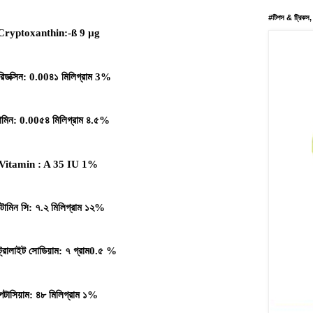
#টিপস & ট্রিকস,
Cryptoxanthin:-ß 9 µg
িডক্সিন
: 0.00
৪১
মিলিগ্রাম
3%
ামিন
: 0.00
৫৪
মিলিগ্রাম
৪
.
৫
%
Vitamin : A 35 IU 1%
টামিন
সি
:
৭
.
২
মিলিগ্রাম
১২
%
ট্রোলাইট
সোডিয়াম
:
৭
গ্রাম
0.
৫
%
পটাসিয়াম
:
৪৮
মিলিগ্রাম
১
%