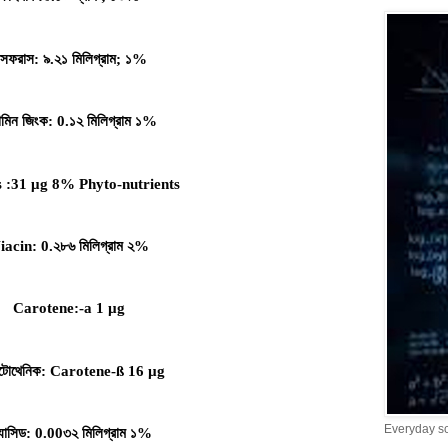
সফরাস
:
৯
.
২১
মিলিগ্রাম
;
১
%
ামিন
জিংক
: 0.
১২
মিলিগ্রাম
১
%
s :31 μg 8% Phyto-nutrients
iacin: 0.
২৮৬
মিলিগ্রাম
২
%
Carotene:-a 1 µg
নটোথেনিক
: Carotene-ß 16 µg
Everyday s
যাসিড
: 0.00
৩২
মিলিগ্রাম
১
%