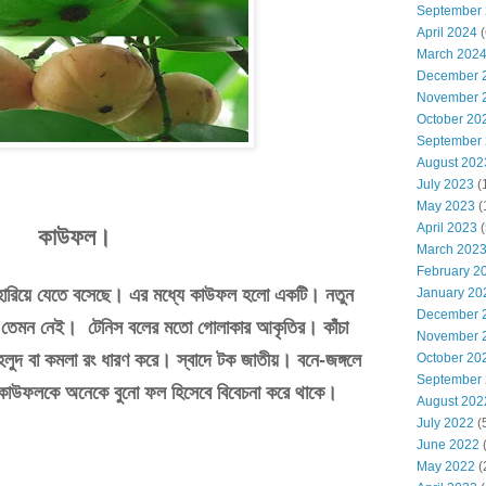
September
April 2024
(
March 202
December 
November 
October 20
September
August 202
July 2023
(
May 2023
(
April 2023
(
কাউফল।
March 202
February 2
হারিয়ে
যেতে
বসেছে।
এর
মধ্যে
কাউফল
হলো
একটি।
নতুন
January 20
December 
তেমন
নেই।
টেনিস
বলের
মতো
গোলাকার
আকৃতির।
কাঁচা
November 
হলুদ
বা
কমলা
রং
ধারণ
করে।
স্বাদে
টক
জাতীয়।
বনে
-
জঙ্গলে
October 20
September
কাউফলকে
অনেকে
বুনো
ফল
হিসেবে
বিবেচনা
করে
থাকে।
August 202
July 2022
(
June 2022
May 2022
(