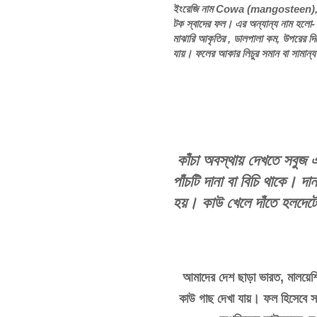
ইংরেজি
নাম
Cowa (mangosteen)
টক
স্বাদের
ফল।
এর
অন্যান্য
নাম
হলো
মাঝারি
আকৃতির
,
ডালপালা
কম
,
উপরের
দি
যায়।
ফলের
আকার
লিচুর
সমান
বা
সামান্য
কাঁচা
অবস্থায়
দেখতে
সবুজ
পাঁচটি
দানা
বা
বিচি
থাকে।
দান
হয়।
কাউ
খেলে
দাঁতে
হলদেটে
আমাদের
দেশ
ছাড়া
ভারত
,
মালয়েশি
কাউ
গাছ
দেখা
যায়।
ফল
হিসেবে
স