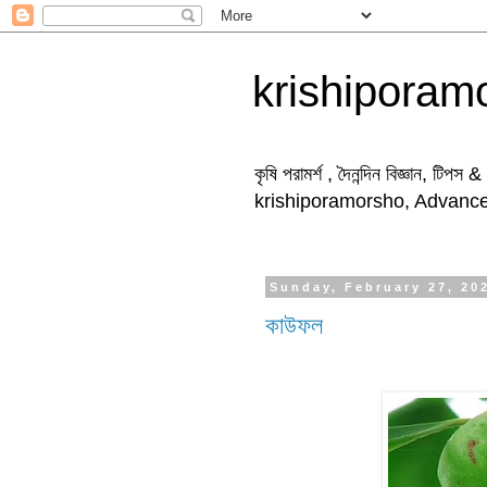
krishiporam
কৃষি পরামর্শ , দৈনন্দিন বিজ্ঞান, টিপস 
krishiporamorsho, Advances
Sunday, February 27, 20
কাউফল