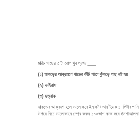
মরিচ গাছের ৩ টা রোগ খুব প্রখর ___
(১) মাকড়ের আক্রমণে গাছের কঁচি পাতা কুঁকড়ে গাছ নষ্ট হয়
(২) ভাইরাস
(৩) ছত্রাক
মাকড়ের আক্রমণ হলে ভালোকরে ইমাকট+ভারটিমেক ১ লিটার পানিতে 
উপরে নিচে ভালোভাবে স্প্রে করুন ১০০ভাগ কাজ হবে ইনশাআল্ল