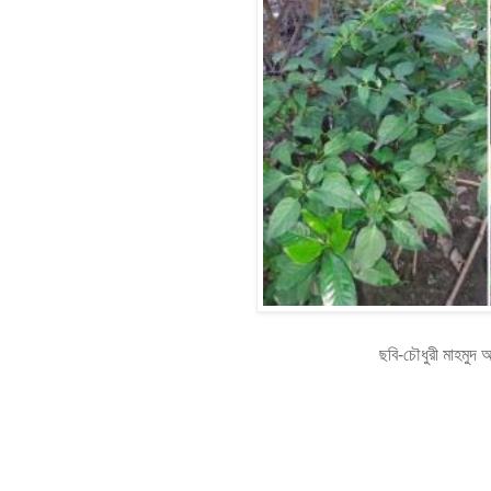
ছবি-চৌধুরী মাহমুদ আহসান ব