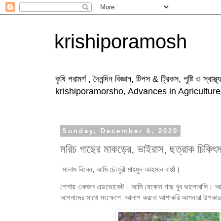
krishiporamosh
কৃষি পরামর্শ , দৈনন্দিন বিজ্ঞান, টিপস & ট্রিকস, পুষ্টি ও স্ব
krishiporamorsho, Advances in Agriculture
Sunday, December 6, 2020
মরিচ গাছের মাকড়ের, ভাইরাস, ছত্রাক চিকিৎস
সালাম নিবেন, আমি চৌধুরী মাহমুদ আহসান বাপ্পী।
পেশায় একজন এডভোকেট। আমি যেকোন গাছ খুব ভালোবাসি। আজকে 
আপনাদের সাথে সংক্ষেপে আলাপ করবো আশাকরি আপনারা উপকার 